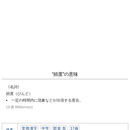
“頻度”の意味
《名詞》
頻度（ひんど）
一定の時間内に現象などが出現する度合。
(出典:Wiktionary)
常用漢字
中学
部首:⾴
17画