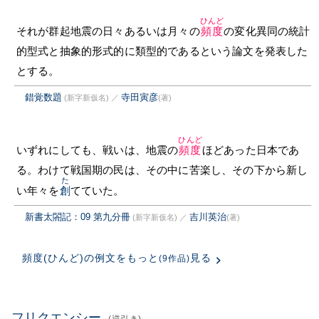
ひんど
それが群起地震の日々あるいは月々の
頻度
の変化異同の統計
的型式と抽象的形式的に類型的であるという論文を発表した
とする。
錯覚数題
寺田寅彦
(新字新仮名)
／
(著)
ひんど
いずれにしても、戦いは、地震の
頻度
ほどあった日本であ
る。わけて戦国期の民は、その中に苦楽し、その下から新し
た
い年々を
創
てていた。
新書太閤記：09 第九分冊
吉川英治
(新字新仮名)
／
(著)
頻度(ひんど)の例文をもっと
見る
(9作品)
フリクエンシー