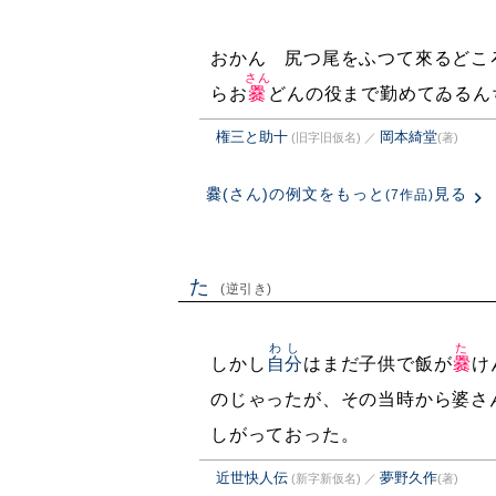
おかん 尻つ尾をふつて來るどこ
さん
らお
爨
どんの役まで勤めてゐるん
権三と助十
岡本綺堂
(旧字旧仮名)
／
(著)
爨(さん)の例文をもっと
見る
(7作品)
た
(逆引き)
わし
た
しかし
自分
はまだ子供で飯が
爨
け
のじゃったが、その当時から婆さ
しがっておった。
近世快人伝
夢野久作
(新字新仮名)
／
(著)