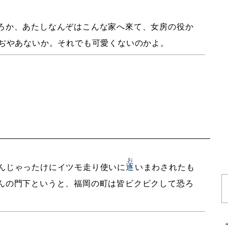
ろか、あたしなんぞはこんな家へ來て、女房の役か
ぢやあないか。それでも可愛くないのかよ。
お
んじゃったけにイツモ走り使いに
逐
いまわされたも
んの門下というと、福岡の町は皆ビクビクして恐ろ