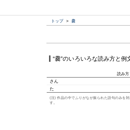
トップ
>
爨
“爨”のいろいろな読み方と例
読み方
さん
た
(注) 作品の中でふりがなが振られた語句のみ
す。