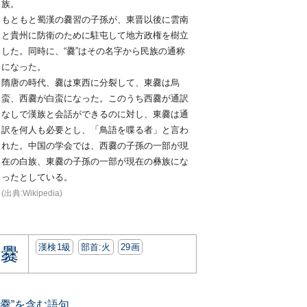
族。
もともと蜀漢の爨習の子孫が、東晋以後に雲南
と貴州に防衛のために駐屯して地方政権を樹立
した。同時に、“爨”はその名字から民族の通称
になった。
隋唐の時代、爨は東西に分裂して、東爨は烏
蛮、西爨が白蛮になった。このうち西爨が通訳
なしで漢族と会話ができるのに対し、東爨は通
訳を何人も必要とし、「鳥語を喋る者」と言わ
れた。中国の学会では、西爨の子孫の一部が現
在の白族、東爨の子孫の一部が現在の彝族にな
ったとしている。
(出典:Wikipedia)
漢検1級
部首:⽕
29画
爨
“爨”を含む語句