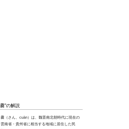
“爨”の解説
爨（さん、cuàn）は、魏晋南北朝時代に現在の
雲南省・貴州省に相当する地域に居住した民