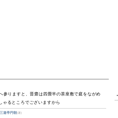
へ参りますと、晋齋は四畳半の茶座敷で庭をながめ
しゃるところでございますから
三遊亭円朝
(著)