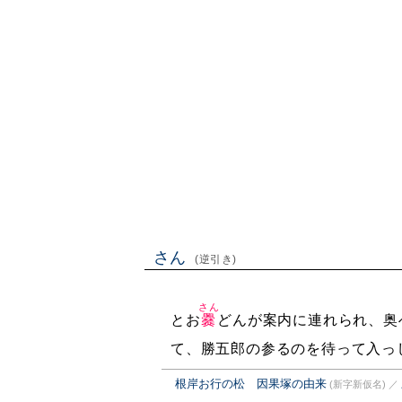
さん
(逆引き)
さん
とお
爨
どんが案内に連れられ、奥
て、勝五郎の参るのを待って入っ
根岸お行の松 因果塚の由来
(新字新仮名)
／