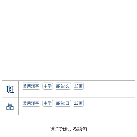
常用漢字
中学
部首:⽂
12画
斑
常用漢字
中学
部首:⽇
12画
晶
“斑”で始まる語句