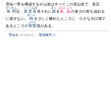
雲仙一帯を構成する火山岩はすべてこの安山岩で、長石、
かくせん
こくうんぼ
まじ
はんしょう
角閃
石、
黒雲母
等それに
雑
る
斑晶
の多少の差を認める
ほこら
に過ぎない。
祠
を少しく離れたところに、小さな火口湖で
ふけん
あるところの
普賢
池がある。
雲仙岳
菊池幽芳
(新字新仮名)
／
(著)