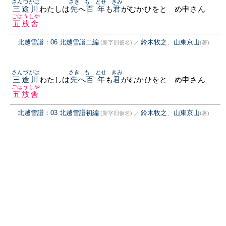
さんづがは
さき
もゝとせ
きみ
三途川
わたしは
先
へ
百年
も
君
がむかひをとゞめ申さん
ごはうしや
五放舎
北越雪譜：06 北越雪譜二編
鈴木牧之
、
山東京山
(新字旧仮名)
／
(著)
さんづがは
さき
もゝとせ
きみ
三途川
わたしは
先
へ
百年
も
君
がむかひをとゞめ申さん
ごはうしや
五放舎
北越雪譜：03 北越雪譜初編
鈴木牧之
、
山東京山
(新字旧仮名)
／
(著)