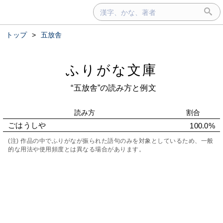
トップ
>
五放舎
ふりがな文庫
“五放舎”の読み方と例文
読み方
割合
ごはうしや
100.0%
(注) 作品の中でふりがなが振られた語句のみを対象としているため、一般
的な用法や使用頻度とは異なる場合があります。