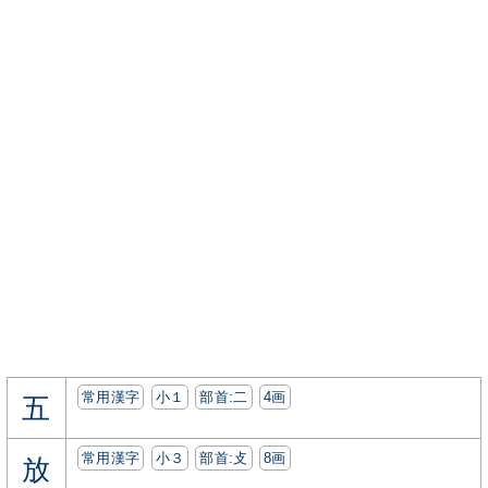
常用漢字
小１
部首:⼆
4画
五
常用漢字
小３
部首:⽁
8画
放