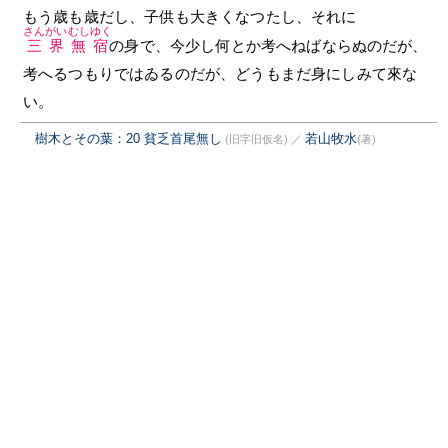
もう歳も歳だし、子供も大きくなつたし、それに
さんがいむしゆく
三界無宿
の身で、今少し何とか考へねばならぬのだが、
考へるつもりではゐるのだが、どうもまだ身にしみて來な
い。
樹木とその葉：20 貧乏首尾無し
若山牧水
(旧字旧仮名)
／
(著)