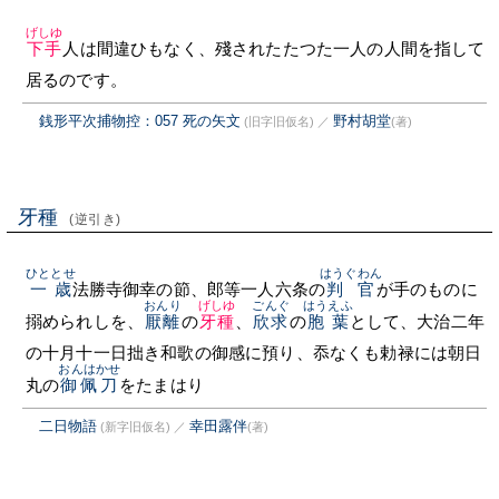
げしゆ
下手
人は間違ひもなく、殘されたたつた一人の人間を指して
居るのです。
銭形平次捕物控：057 死の矢文
野村胡堂
(旧字旧仮名)
／
(著)
牙種
(逆引き)
ひととせ
はうぐわん
一歳
法勝寺御幸の節、郎等一人六条の
判官
が手のものに
おんり
げしゆ
ごんぐ
はうえふ
搦められしを、
厭離
の
牙種
、
欣求
の
胞葉
として、大治二年
の十月十一日拙き和歌の御感に預り、忝なくも勅禄には朝日
おんはかせ
丸の
御佩刀
をたまはり
二日物語
幸田露伴
(新字旧仮名)
／
(著)