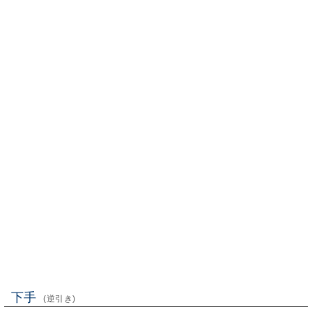
下手
(逆引き)