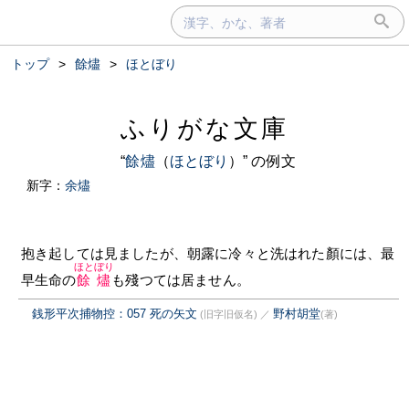
トップ
>
餘燼
>
ほとぼり
ふりがな文庫
“
餘燼
（
ほとぼり
）” の例文
新字：
余燼
抱き起しては見ましたが、朝露に冷々と洗はれた顏には、最
ほとぼり
早生命の
餘燼
も殘つては居ません。
銭形平次捕物控：057 死の矢文
野村胡堂
(旧字旧仮名)
／
(著)