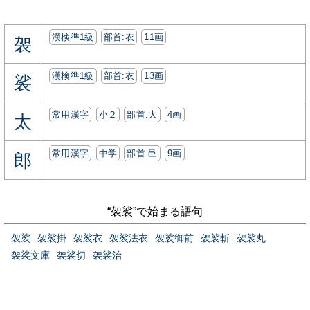
漢検準1級
部首:⾐
11画
袈
漢検準1級
部首:⾐
13画
裟
常用漢字
小２
部首:⼤
4画
太
常用漢字
中学
部首:⾢
9画
郎
“袈裟”で始まる語句
袈裟
袈裟掛
袈裟衣
袈裟法衣
袈裟御前
袈裟斬
袈裟丸
袈裟文庫
袈裟切
袈裟治