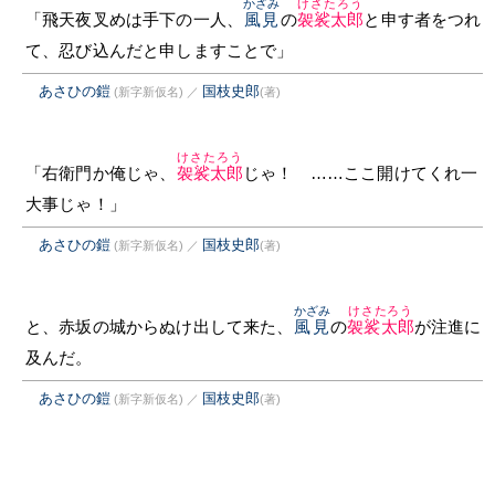
かざみ
けさたろう
「飛天夜叉めは手下の一人、
風見
の
袈裟太郎
と申す者をつれ
て、忍び込んだと申しますことで」
あさひの鎧
国枝史郎
(新字新仮名)
／
(著)
けさたろう
「右衛門か俺じゃ、
袈裟太郎
じゃ！ ……ここ開けてくれ一
大事じゃ！」
あさひの鎧
国枝史郎
(新字新仮名)
／
(著)
かざみ
けさたろう
と、赤坂の城からぬけ出して来た、
風見
の
袈裟太郎
が注進に
及んだ。
あさひの鎧
国枝史郎
(新字新仮名)
／
(著)