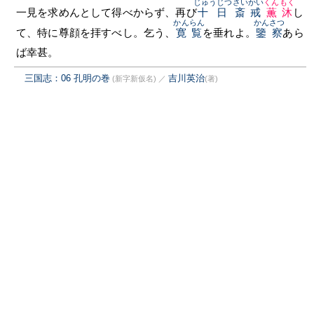
じゅうじつ
さいかい
くんもく
一見を求めんとして得べからず、再び
十日
斎戒
薫沐
し
かんらん
かんさつ
て、特に尊顔を拝すべし。乞う、
寛覧
を垂れよ。
鑒察
あら
ば幸甚。
三国志：06 孔明の巻
吉川英治
(新字新仮名)
／
(著)