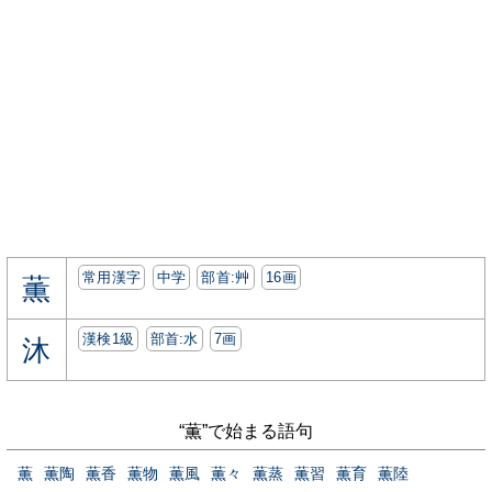
常用漢字
中学
部首:⾋
16画
薫
漢検1級
部首:⽔
7画
沐
“薫”で始まる語句
薫
薫陶
薫香
薫物
薫風
薫々
薫蒸
薫習
薫育
薫陸