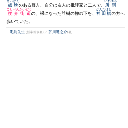
さいばん
いわゆる
歳晩
のある暮方、自分は友人の批評家と二人で、
所謂
こしべんかいどう
かんだばし
腰弁街道
の、裸になった並樹の柳の下を、
神田橋
の方へ
歩いていた。
毛利先生
芥川竜之介
(新字新仮名)
／
(著)