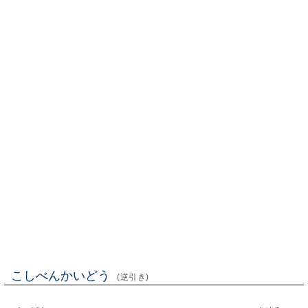
こしべんかいどう
(逆引き)