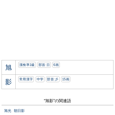
漢検準1級
部首:⽇
6画
旭
常用漢字
中学
部首:⼺
15画
影
“旭影”の関連語
旭光
朝日影