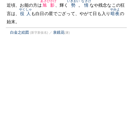
あさひかげ
いきおい
なさけ
近頃、お能の方は
旭影
、輝く
勢
。
情
なや残念なこの狂
やくしゃ
やみよ
言は、
役人
も白日の星でござって、やがて日も入り
暗夜
の
始末。
白金之絵図
泉鏡花
(新字新仮名)
／
(著)