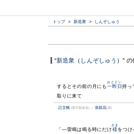
トップ
>
新造衆
>
しんぞしゅう
“
新造衆
（
しんぞしゅう
）” 
おととい
するとその前の月にも
一昨日
持っ
取りに来て
註文帳
泉鏡花
(新字新仮名)
／
(著)
さま
「—雷鳴は鳴る時にだけ
様
をつけ