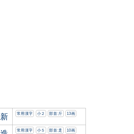
常用漢字
小２
部首:⽄
13画
新
常用漢字
小５
部首:⾡
10画
造