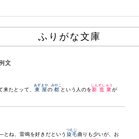
ふりがな文庫
の例文
あずまや
みやこ
しんぞしゅう
て来たとッて、
東屋
の
都
という人のを
新造衆
が
つむじ
—とね、雷鳴を好きだという
旋毛
曲りも少いが、お