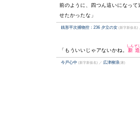
前のように、四つん這いになって
せたかったな」
銭形平次捕物控：236 夕立の女
(新字新仮名)
しんぞ
「もういいじゃアないかね。
新
今戸心中
広津柳浪
(新字新仮名)
／
(著)