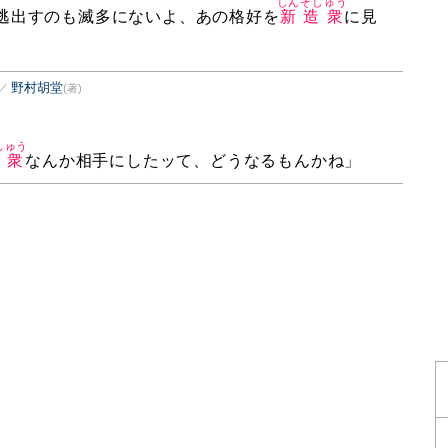
しんぞしゅう
逃出すのも滅多にないよ、あの格好を
新造衆
に見
野村胡堂
／
(著)
しゅう
造衆
なんか相手にしたッて、どうなるもんかね」