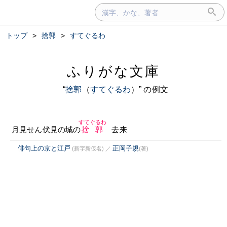
トップ
>
捨郭
>
すてぐるわ
ふりがな文庫
“
捨郭
（
すてぐるわ
）” の例文
すてぐるわ
月見せん伏見の城の
捨郭
去来
俳句上の京と江戸
正岡子規
(新字新仮名)
／
(著)