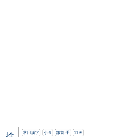
常用漢字
小６
部首:⼿
11画
捨