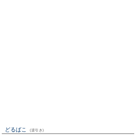
どるばこ
(逆引き)