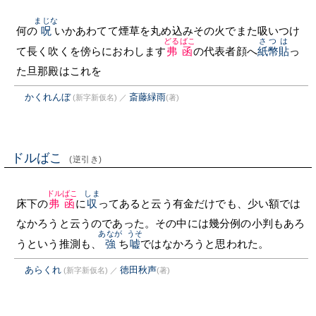
まじな
何の
呪
いかあわてて煙草を丸め込みその火でまた吸いつけ
どるばこ
さつ
は
て長く吹くを傍らにおわします
弗函
の代表者顔へ
紙幣
貼
っ
た旦那殿はこれを
かくれんぼ
斎藤緑雨
(新字新仮名)
／
(著)
ドルばこ
(逆引き)
ドルばこ
しま
床下の
弗函
に
収
ってあると云う有金だけでも、少い額では
なかろうと云うのであった。その中には幾分例の小判もあろ
あなが
うそ
うという推測も、
強
ち
嘘
ではなかろうと思われた。
あらくれ
徳田秋声
(新字新仮名)
／
(著)