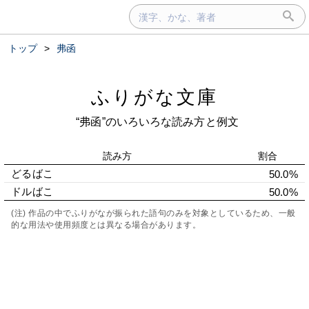
トップ
>
弗函
ふりがな文庫
“弗函”のいろいろな読み方と例文
読み方
割合
どるばこ
50.0%
ドルばこ
50.0%
(注) 作品の中でふりがなが振られた語句のみを対象としているため、一般
的な用法や使用頻度とは異なる場合があります。