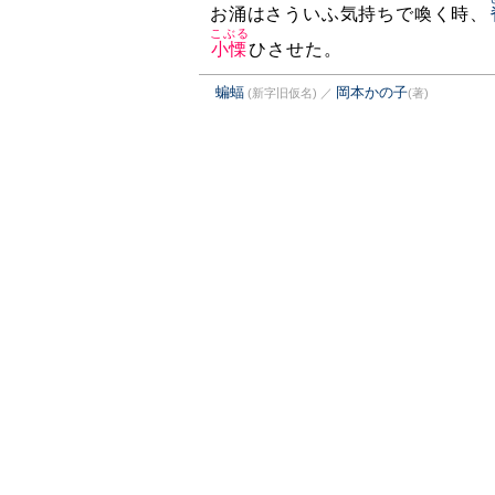
お涌はさういふ気持ちで喚く時、
こぶる
小慄
ひさせた。
蝙蝠
岡本かの子
(新字旧仮名)
／
(著)