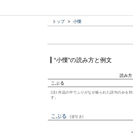
トップ
>
小慄
“小慄”の読み方と例文
読み方
こぶる
(注) 作品の中でふりがなが振られた語句のみ
す。
こぶる
(逆引き)