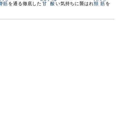
脊筋
を通る徹底した
甘酸
い気持ちに襲はれ
頸筋
を