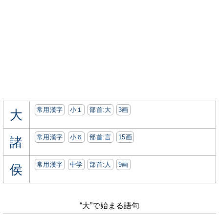
常用漢字
小１
部首:⼤
3画
大
常用漢字
小６
部首:⾔
15画
諸
常用漢字
中学
部首:⼈
9画
侯
“大”で始まる語句