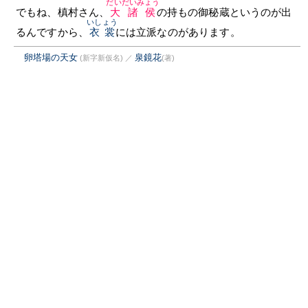
だいだいみょう
でもね、槙村さん、
大諸侯
の持もの御秘蔵というのが出
いしょう
るんですから、
衣裳
には立派なのがあります。
卵塔場の天女
泉鏡花
(新字新仮名)
／
(著)