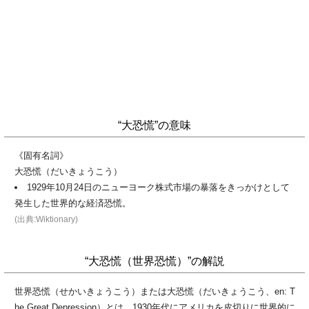
“大恐慌”の意味
《固有名詞》
大恐慌（だいきょうこう）
1929年10月24日のニューヨーク株式市場の暴落をきっかけとして
発生した世界的な経済恐慌。
(出典:Wiktionary)
“大恐慌（世界恐慌）”の解説
世界恐慌（せかいきょうこう）または大恐慌（だいきょうこう、en: T
he Great Depression）とは、1930年代にアメリカを皮切りに世界的に