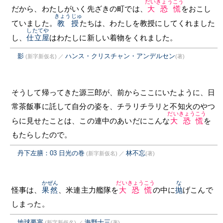
だいきょうこう
だから、わたしがいく先ざきの町では、
大恐慌
をおこし
きょうじゅ
ていました。
教授
たちは、わたしを教授にしてくれました
したてや
し、
仕立屋
はわたしに新しい着物をくれました。
影
ハンス・クリスチャン・アンデルセン
(新字新仮名)
／
(著)
そうして帰ってきた源三郎が、前からここにいたように、日
常茶飯事に託して自分の姿を、チラリチラリと不知火のやつ
だいきょうこう
らに見せたことは、この連中のあいだにこんな
大恐慌
を
もたらしたので。
丹下左膳：03 日光の巻
林不忘
(新字新仮名)
／
(著)
かぜん
だいきょうこう
な
怪事は、
果然
、米連主力艦隊を
大恐慌
の中に
抛
げこんで
しまった。
地球要塞
海野十三
(新字新仮名)
／
(著)