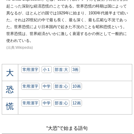
起こった深刻な経済恐慌のことである。世界恐慌の時期は国によって
異なるが、ほとんどの国では1929年に始まり、1930年代後半まで続い
た。それは20世紀の中で最も長く、最も深く、最も広範な不況であっ
た。世界恐慌により日本国内で起きた不況のことを昭和恐慌という。
世界恐慌は、世界経済がいかに激しく衰退するかの例として一般的に
使われている。
(出典:Wikipedia)
常用漢字
小１
部首:⼤
3画
大
常用漢字
中学
部首:⼼
10画
恐
常用漢字
中学
部首:⼼
12画
慌
“大恐”で始まる語句