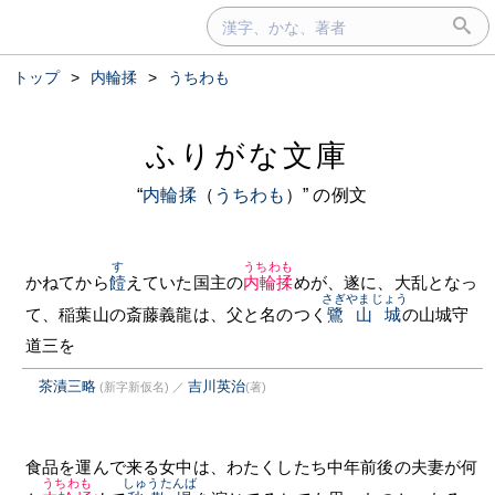
トップ
>
内輪揉
>
うちわも
ふりがな文庫
“
内輪揉
（
うちわも
）” の例文
す
うちわも
かねてから
饐
えていた国主の
内輪揉
めが、遂に、大乱となっ
さぎやまじょう
て、稲葉山の斎藤義龍は、父と名のつく
鷺山城
の山城守
道三を
茶漬三略
吉川英治
(新字新仮名)
／
(著)
食品を運んで来る女中は、わたくしたち中年前後の夫妻が何
うちわも
しゅうたんば