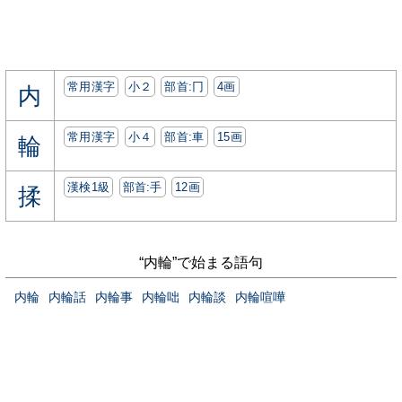
常用漢字
小２
部首:⼌
4画
内
常用漢字
小４
部首:⾞
15画
輪
漢検1級
部首:⼿
12画
揉
“内輪”で始まる語句
内輪
内輪話
内輪事
内輪咄
内輪談
内輪喧嘩