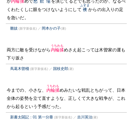
か
内輪揉
めで
愁歎場
を演じてるとでも思ったのか、なるべ
ふすま
くわたくしに眼をつけないようにして
襖
からの出入りの足
を急いだ。
雛妓
岡本かの子
(新字新仮名)
／
(著)
うちわも
両方に敵を受けながら
内輪揉
めさえ起こっては木曽家の運も
下り坂さ
蔦葛木曽棧
国枝史郎
(新字新仮名)
／
(著)
うちわも
今までの、小さな、
内輪揉
めみたいな戦乱とちがって、日本
全体の姿勢を立て直すような、正しくて大きな戦争が、これ
から起るという予感だった。
新書太閤記：01 第一分冊
吉川英治
(新字新仮名)
／
(著)