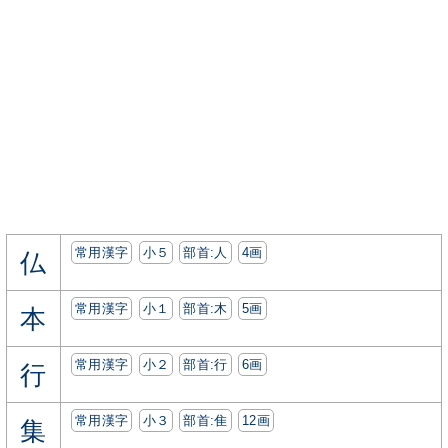
常用漢字
小５
部首:⼈
4画
仏
常用漢字
小１
部首:⽊
5画
本
常用漢字
小２
部首:⾏
6画
行
常用漢字
小３
部首:⾫
12画
集