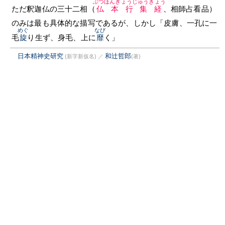
ぶつほんぎょうじゅうきょう
ただ釈迦仏の三十二相（
仏本行集経
、相師占看品）
のみは最も具体的な描写であるが、しかし「皮膚、一孔に一
めぐ
なび
毛
旋
り生ず、身毛、上に
靡
く」
日本精神史研究
和辻哲郎
(新字新仮名)
／
(著)