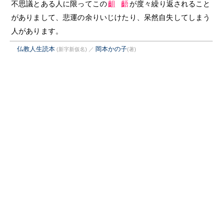
不思議とある人に限ってこの
齟齬
が度々繰り返されること
がありまして、悲運の余りいじけたり、呆然自失してしまう
人があります。
仏教人生読本
岡本かの子
(新字新仮名)
／
(著)