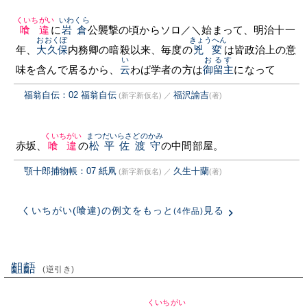
くいちがい
いわくら
喰違
に
岩倉
公襲撃の頃からソロ／＼始まって、明治十一
おおくぼ
きょうへん
年、
大久保
内務卿の暗殺以来、毎度の
兇変
は皆政治上の意
い
おるす
味を含んで居るから、
云
わば学者の方は
御留主
になって
福翁自伝：02 福翁自伝
福沢諭吉
(新字新仮名)
／
(著)
くいちがい
まつだいらさどのかみ
赤坂、
喰違
の
松平佐渡守
の中間部屋。
顎十郎捕物帳：07 紙凧
久生十蘭
(新字新仮名)
／
(著)
くいちがい(喰違)の例文をもっと
見る
(4作品)
齟齬
(逆引き)
くいちがい