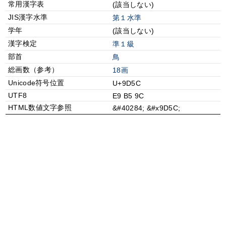
常用漢字表
(該当しない)
JIS漢字水準
第１水準
学年
(該当しない)
漢字検定
準１級
部首
⿃
総画数（参考）
18画
Unicode符号位置
U+9D5C
UTF8
E9 B5 9C
HTML数値文字参照
&#40284; &#x9D5C;