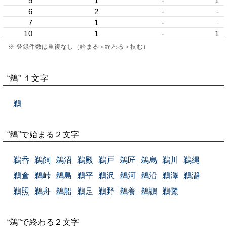
5
1
-
1
6
2
-
-
7
1
-
-
10
1
-
1
※ 登録件数は重複なし（始まる＞終わる＞挟む）
“鵜” １文字
鵜
“鵜”で始まる２文字
鵜呑
鵜飼
鵜沼
鵜殿
鵜戸
鵜匠
鵜烏
鵜川
鵜縄
鵜倉
鵜峠
鵜島
鵜平
鵜沢
鵜河
鵜沿
鵜澤
鵜瀞
鵜照
鵜舟
鵜船
鵜足
鵜野
鵜養
鵜鶘
鵜鷺
“鵜”で終わる２文字