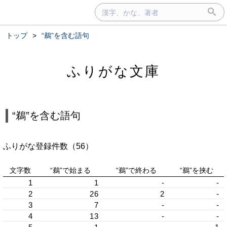
トップ
>
“鵜”を含む語句
ふりがな文庫
“鵜”を含む語句
ふりがな登録件数（56）
文字数
“鵜”で始まる
“鵜”で終わる
“鵜”を挟む
1
1
-
-
2
26
2
-
3
7
-
-
4
13
-
-