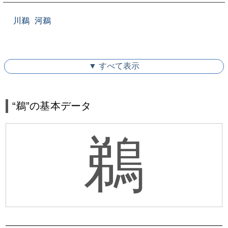
川鵜
河鵜
▼ すべて表示
“鵜”の基本データ
鵜