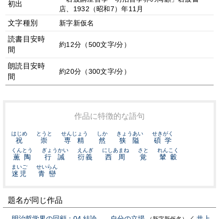
初出
店、1932（昭和7）年11月
文字種別
新字新仮名
読書目安時
約12分（500文字/分）
間
朗読目安時
約20分（300文字/分）
間
作品に特徴的な語句
はじめ
とうと
せんじょう
しか
きょうあい
せきがく
祝
崇
専精
然
狭隘
碩学
くんとう
ぎょうかい
えんぎ
にしあまね
さと
れんこく
薫陶
行誡
衍義
西周
覚
輦轂
まいご
せいらん
迷児
青巒
題名が同じ作品
明治哲学界の回顧：04 結論――自分の立場
／
井上