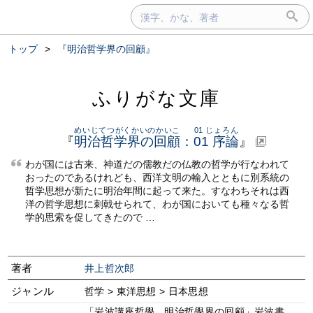
トップ
>
『明治哲学界の回顧』
ふりがな文庫
めいじてつがくかいのかいこ
01 じょろん
『
明治哲学界の回顧
：
01 序論
』
わが国には古来、神道だの儒教だの仏教の哲学が行なわれて
おったのであるけれども、西洋文明の輸入とともに別系統の
哲学思想が新たに明治年間に起って来た。すなわちそれは西
洋の哲学思想に刺戟せられて、わが国においても種々なる哲
学的思索を促してきたので …
著者
井上哲次郎
ジャンル
哲学 > 東洋思想 > 日本思想
「岩波講座哲學 明治哲學界の囘顧」岩波書