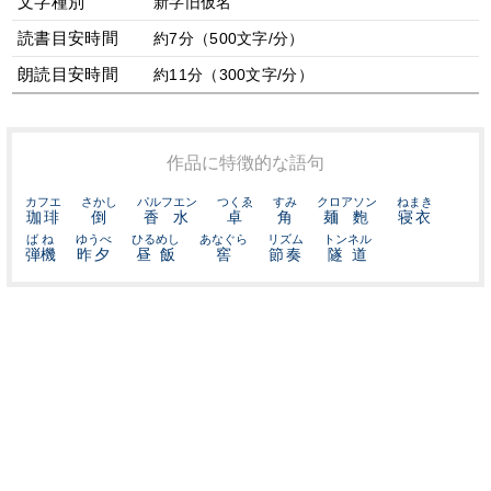
文字種別
新字旧仮名
読書目安時間
約7分（500文字/分）
朗読目安時間
約11分（300文字/分）
作品に特徴的な語句
カフエ
さかし
パルフエン
つくゑ
すみ
クロアソン
ねまき
珈琲
倒
香水
卓
角
麺麭
寝衣
ばね
ゆうべ
ひるめし
あなぐら
リズム
トンネル
弾機
昨夕
昼飯
窖
節奏
隧道