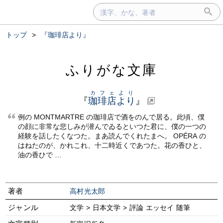
トップ
>
『珈琲店より』
ふりがな文庫
カフェより
『
珈琲店より
』
例の MONTMARTRE の珈琲店で酒をのんで居る。此頃、僕
の顔に非常な悲しみが潜んでゐるといつた君に、僕の一つの
経験を話したくなつた。まあ読んでくれたまへ。 OPÉRA の
はねたのが、かれこれ、十二時近くであつた。花の香ひと、
油の香ひで …
著者
高村光太郎
ジャンル
文学 > 日本文学 > 評論 エッセイ 随筆