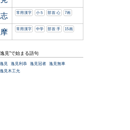
常用漢字
小５
部首:⼼
7画
志
常用漢字
中学
部首:⼿
15画
摩
“逸見”で始まる語句
逸見
逸見利恭
逸見冠者
逸見無車
逸見木工允