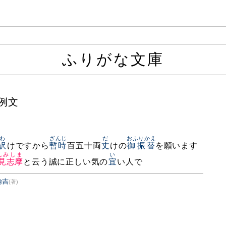
ふりがな文庫
の例文
わ
ざんじ
だ
おふりかえ
訳
けですから
暫時
百五十両
丈
けの
御振替
を願います
んみしま
い
見志摩
と云う誠に正しい気の
宜
い人で
諭吉
(著)