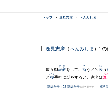
トップ
>
逸見志摩
>
へんみしま
“
逸見志摩
（
へんみしま
）” 
じぎ
こ
い
散々御
辞儀
をして、
斯
う／＼
云
う
ごく
へ
と
極
手軽に話をすると、家老は
逸
福翁自伝：02 福翁自伝
福沢
(新字新仮名)
／