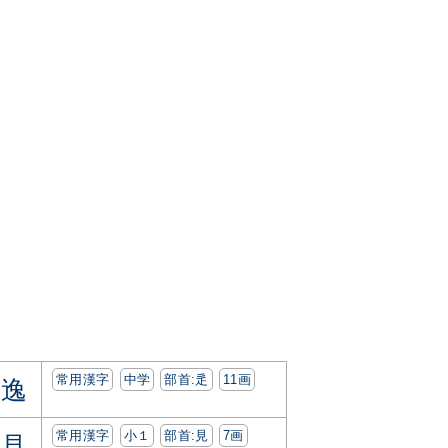
常用漢字
中学
部首:⾡
11画
逸
常用漢字
小１
部首:⾒
7画
見