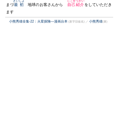
さいしよ
じこせうかい
まづ
最初
地球のお客さんから
自己紹介
をしていただき
ます
小熊秀雄全集-22：火星探険―漫画台本
小熊秀雄
(新字旧仮名)
／
(著)