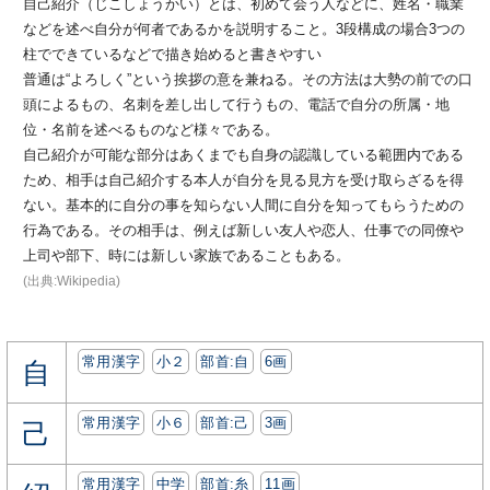
自己紹介（じこしょうかい）とは、初めて会う人などに、姓名・職業
などを述べ自分が何者であるかを説明すること。3段構成の場合3つの
柱でできているなどで描き始めると書きやすい
普通は“よろしく”という挨拶の意を兼ねる。その方法は大勢の前での口
頭によるもの、名刺を差し出して行うもの、電話で自分の所属・地
位・名前を述べるものなど様々である。
自己紹介が可能な部分はあくまでも自身の認識している範囲内である
ため、相手は自己紹介する本人が自分を見る見方を受け取らざるを得
ない。基本的に自分の事を知らない人間に自分を知ってもらうための
行為である。その相手は、例えば新しい友人や恋人、仕事での同僚や
上司や部下、時には新しい家族であることもある。
(出典:Wikipedia)
常用漢字
小２
部首:⾃
6画
自
常用漢字
小６
部首:⼰
3画
己
常用漢字
中学
部首:⽷
11画