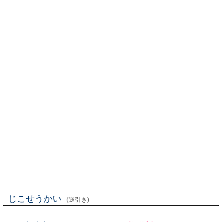
じこせうかい
(逆引き)