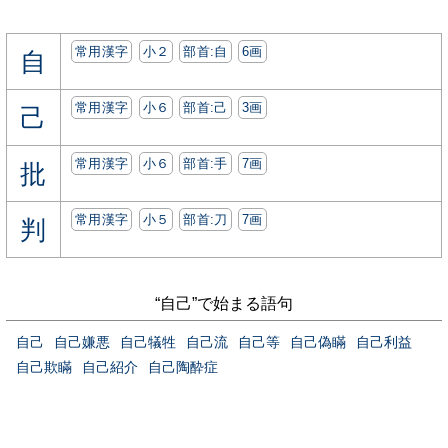
常用漢字
小２
部首:⾃
6画
自
常用漢字
小６
部首:⼰
3画
己
常用漢字
小６
部首:⼿
7画
批
常用漢字
小５
部首:⼑
7画
判
“自己”で始まる語句
自己
自己嫌悪
自己犠牲
自己流
自己等
自己偽瞞
自己利益
自己欺瞞
自己紹介
自己陶酔症