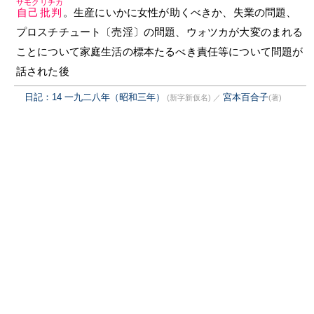
サモクリチカ
自己批判
。生産にいかに女性が助くべきか、失業の問題、
プロスチチュート〔売淫〕の問題、ウォツカが大変のまれる
ことについて家庭生活の標本たるべき責任等について問題が
話された後
日記：14 一九二八年（昭和三年）
宮本百合子
(新字新仮名)
／
(著)