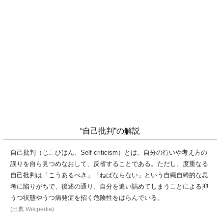
“自己批判”の解説
自己批判（じこひはん、Self-criticism）とは、自分の行いや考え方の
誤りを自ら見つめなおして、反省することである。ただし、度重なる
自己批判は「こうあるべき」「ねばならない」という自縄自縛的な思
考に陥りがちで、後述の通り、自分を追い詰めてしまうことによる抑
うつ状態やうつ病発症を招く危険性をはらんでいる。
(出典:Wikipedia)