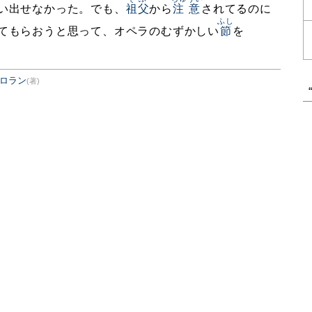
い出せなかった。でも、
祖父
から
注意
されてるのに
ふし
てもらおうと思って、オペラのむずかしい
節
を
ロラン
(著)