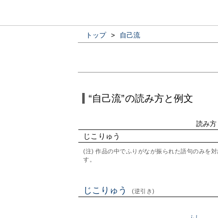
トップ
>
自己流
“自己流”の読み方と例文
読み方
じこりゅう
(注) 作品の中でふりがなが振られた語句のみ
す。
じこりゅう
(逆引き)
ふし