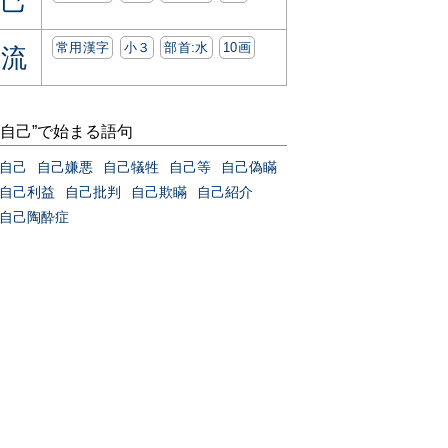
己
常用漢字
小３
部首:⽔
10画
流
“自己”で始まる語句
自己
自己嫌悪
自己犠牲
自己等
自己偽瞞
自己利益
自己批判
自己欺瞞
自己紹介
自己陶酔症