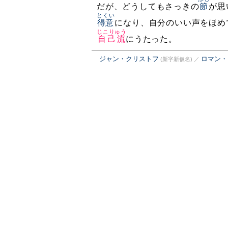
だが、どうしてもさっきの
節
が思
とくい
得意
になり、自分のいい声をほめ
じこりゅう
自己流
にうたった。
ジャン・クリストフ
ロマン・
(新字新仮名)
／