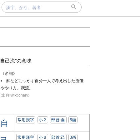
“自己流”の意味
《名詞》
師などにつかず自分一人で考え出した流儀
ややり方。我流。
(出典:Wiktionary)
常用漢字
小２
部首:⾃
6画
自
常用漢字
小６
部首:⼰
3画