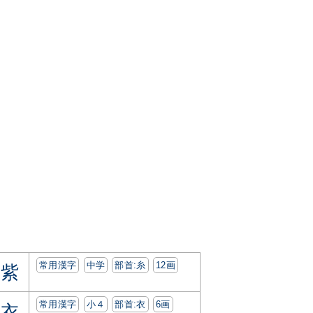
常用漢字
中学
部首:⽷
12画
紫
常用漢字
小４
部首:⾐
6画
衣