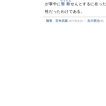
ろうだん
が掌中に
壟断
せんとするに在っ
牲だったわけである。
随筆 宮本武蔵
吉川英治
(新字新仮名)
／
(著)