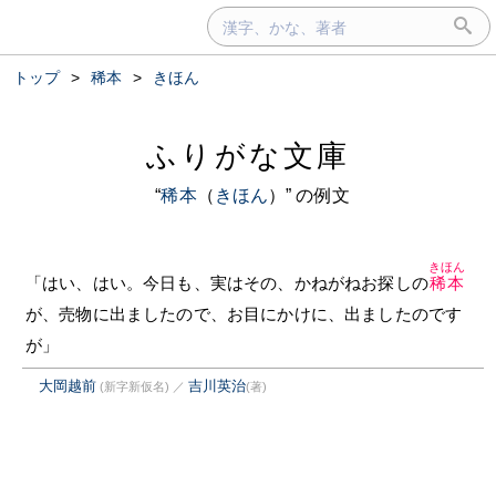
トップ
>
稀本
>
きほん
ふりがな文庫
“
稀本
（
きほん
）” の例文
きほん
「はい、はい。今日も、実はその、かねがねお探しの
稀本
が、売物に出ましたので、お目にかけに、出ましたのです
が」
大岡越前
吉川英治
(新字新仮名)
／
(著)