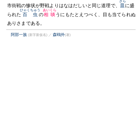
さら
市街戦の惨状が野戦よりはなはだしいと同じ道理で、
皿
に盛
ひゃくちゅう
あいくら
られた
百虫
の
相啖
うにもたとえつべく、目も当てられぬ
ありさまである。
阿部一族
森鴎外
(新字新仮名)
／
(著)