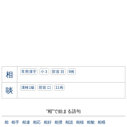
常用漢字
小３
部首:⽬
9画
相
漢検1級
部首:⼝
11画
啖
“相”で始まる語句
相
相手
相違
相応
相好
相撲
相談
相槌
相貌
相模