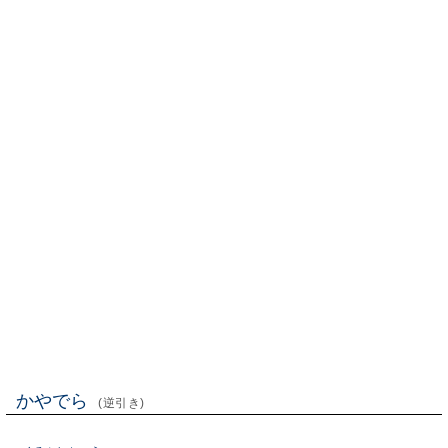
かやでら
(逆引き)