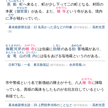
くろふねちょう
黒船町
へ来ると、町が少し下って二の町となる。村田の
キセルや
かやでら
本家（
烟管屋
）がある。また、
榧寺
という寺がある。境内
かや
に
茅
が植わっていた。
幕末維新懐古談：12 名高かった店などの印象
高村光雲
(新字新仮名)
／
(著)
おうまやがし
かやでら
しるし
あめなめ
御厩河岸
の
榧寺
には虫歯に
効験
のある
飴嘗
地蔵があり、
きんりゅうざん
けいだい
金竜山
の
境内
には塩をあげる塩地蔵というのがある。
日和下駄：一名 東京散策記
永井荷風
(新字新仮名)
／
(著)
かやでら
市中警戒という名で新徴組の隊士が十七、八人
榧寺
に陣取
っている。異様の風体をしたものが右往左往しているという
有様でした。
幕末維新懐古談：19 上野戦争当時のことなど
高村光雲
(新字新仮名)
／