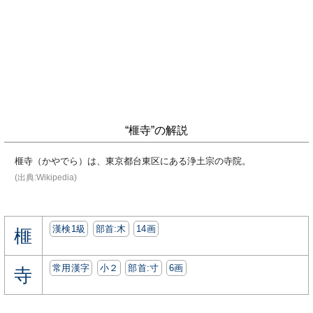
“榧寺”の解説
榧寺（かやでら）は、東京都台東区にある浄土宗の寺院。
(出典:Wikipedia)
漢検1級
部首:⽊
14画
榧
常用漢字
小２
部首:⼨
6画
寺