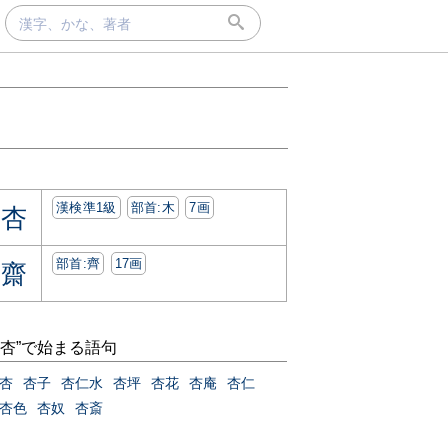
漢検準1級
部首:⽊
7画
杏
部首:⿑
17画
齋
“杏”で始まる語句
杏
杏子
杏仁水
杏坪
杏花
杏庵
杏仁
杏色
杏奴
杏斎