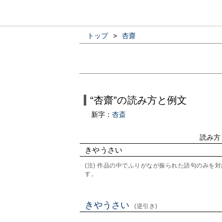
トップ
>
杏齋
“杏齋”の読み方と例文
新字：
杏斎
読み方
きやうさい
(注) 作品の中でふりがなが振られた語句のみ
す。
きやうさい
(逆引き)