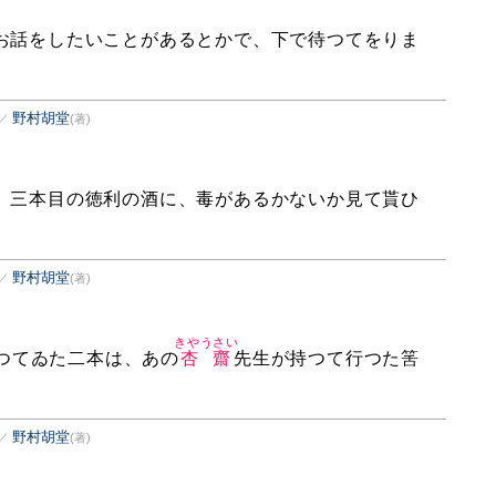
お話をしたいことがあるとかで、下で待つてをりま
野村胡堂
／
(著)
。三本目の徳利の酒に、毒があるかないか見て貰ひ
野村胡堂
／
(著)
きやうさい
つてゐた二本は、あの
杏齋
先生が持つて行つた筈
野村胡堂
／
(著)