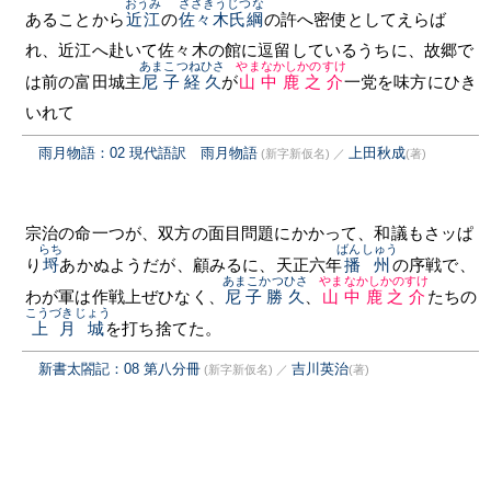
おうみ
ささきうじつな
あることから
近江
の
佐々木氏綱
の許へ密使としてえらば
れ、近江へ赴いて佐々木の館に逗留しているうちに、故郷で
あまこつねひさ
やまなかしかのすけ
は前の富田城主
尼子経久
が
山中鹿之介
一党を味方にひき
いれて
雨月物語：02 現代語訳 雨月物語
上田秋成
(新字新仮名)
／
(著)
宗治の命一つが、双方の面目問題にかかって、和議もさッぱ
らち
ばんしゅう
り
埒
あかぬようだが、顧みるに、天正六年
播州
の序戦で、
あまこかつひさ
やまなかしかのすけ
わが軍は作戦上ぜひなく、
尼子勝久
、
山中鹿之介
たちの
こうづきじょう
上月城
を打ち捨てた。
新書太閤記：08 第八分冊
吉川英治
(新字新仮名)
／
(著)