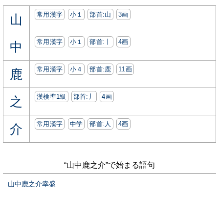
常用漢字
小１
部首:⼭
3画
山
常用漢字
小１
部首:⼁
4画
中
常用漢字
小４
部首:⿅
11画
鹿
漢検準1級
部首:⼃
4画
之
常用漢字
中学
部首:⼈
4画
介
“山中鹿之介”で始まる語句
山中鹿之介幸盛