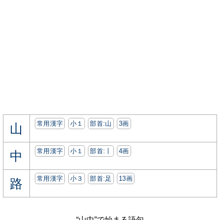
常用漢字
小１
部首:⼭
3画
山
常用漢字
小１
部首:⼁
4画
中
常用漢字
小３
部首:⾜
13画
路
“山中”で始まる語句