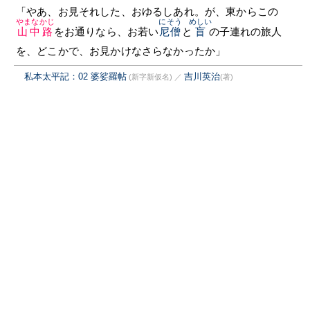
「やあ、お見それした、おゆるしあれ。が、東からこの
やまなかじ
にそう
めしい
山中路
をお通りなら、お若い
尼僧
と
盲
の子連れの旅人
を、どこかで、お見かけなさらなかったか」
私本太平記：02 婆娑羅帖
吉川英治
(新字新仮名)
／
(著)