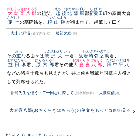
おおくらきはちろう
えちごきたかんばら
しばた
大倉喜八郎
の祖父、
越後北蒲原
郡
新発田
町の豪商大倉
さだしち
らいさんよう
定七
の墓碑銘を、
頼山陽
が頼まれて、起筆して曰く
志士と経済
服部之総
(新字新仮名)
／
(著)
おも
しぶさわえいいち
いわさきやのすけ
その
重
なる面々は
渋沢栄一
君、故
岩崎弥之助
君、
ますだたかし
はらろくろう
おおくらきはちろう
たなかへいはち
益田孝
君、
原六郎
君その他
大倉喜八郎
、
田中平八
などの諸君十数名も見えたが、井上侯も我輩と同様主人役と
して列席せられた。
新島先生を憶う：二十回忌に際して
大隈重信
(新字新仮名)
／
(著)
大倉喜八郎(おおくらきはちろう)の例文をもっと
見る
(3作品)
おほくらきはちらう