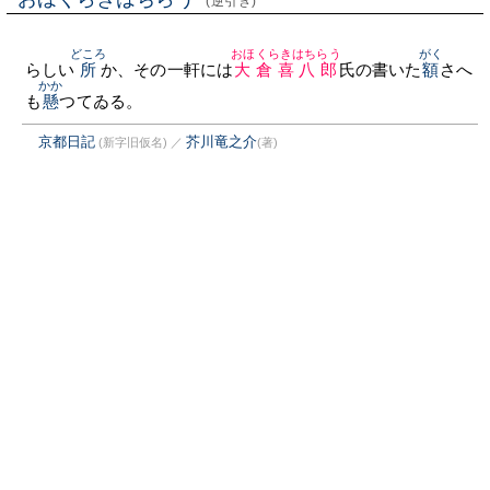
(逆引き)
どころ
おほくらきはちらう
がく
らしい
所
か、その一軒には
大倉喜八郎
氏の書いた
額
さへ
かか
も
懸
つてゐる。
京都日記
芥川竜之介
(新字旧仮名)
／
(著)