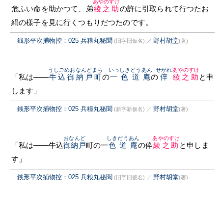
あやのすけ
危ふい命を助かつて、弟
綾之助
の許に引取られて行つたお
絹の樣子を見に行くつもりだつたのです。
銭形平次捕物控：025 兵粮丸秘聞
野村胡堂
(旧字旧仮名)
／
(著)
うしごめおなんどまち
いっしきどうあん
せがれ
あやのすけ
「私は——
牛込御納戸町
の
一色道庵
の
倅
綾之助
と申
します」
銭形平次捕物控：025 兵糧丸秘聞
野村胡堂
(新字新仮名)
／
(著)
おなんど
しき
だうあん
あやのすけ
「私は——牛込
御納戸
町の一
色
道庵
の伜
綾之助
と申しま
す」
銭形平次捕物控：025 兵粮丸秘聞
野村胡堂
(旧字旧仮名)
／
(著)