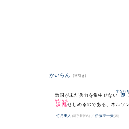
かいらん
(逆引き)
すなわ
敵国が未だ兵力を集中せない
即
かいらん
潰乱
せしめるのである、ネルソ
竹乃里人
伊藤左千夫
(新字新仮名)
／
(著)