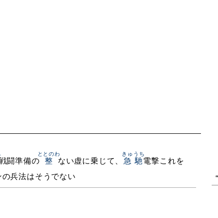
ち
ととのわ
きゅうち
戦闘準備の
整
ない虚に乗じて、
急馳
電撃これを
ンの兵法はそうでない