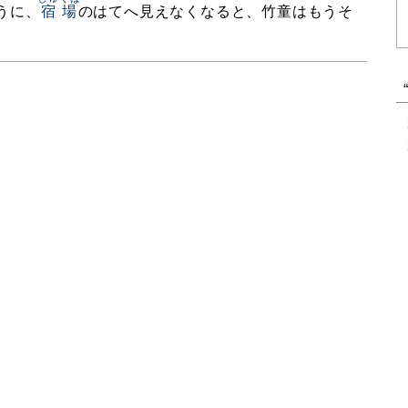
うに、
宿場
のはてへ見えなくなると、竹童はもうそ