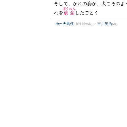
そして、かれの姿が、犬ころのよ
ほうねん
れを
放念
したごとく
神州天馬侠
吉川英治
(新字新仮名)
／
(著)