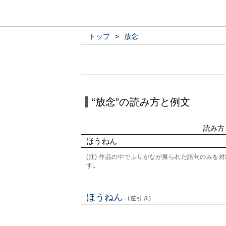
トップ
>
放念
“放念”の読み方と例文
読み方
ほうねん
(注) 作品の中でふりがなが振られた語句のみ
す。
ほうねん
(逆引き)