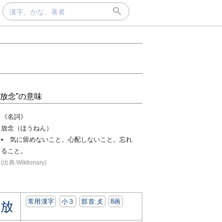
“放念”の意味
《名詞》
放念（ほうねん）
気に留めないこと。心配しないこと。忘れ
ること。
(出典:Wiktionary)
常用漢字
小３
部首:⽁
8画
放