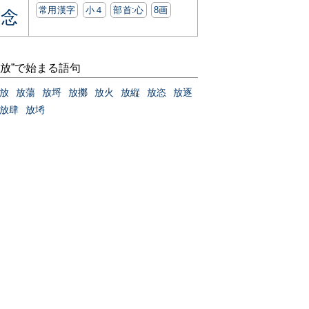
常用漢字
小４
部首:⼼
8画
念
“放”で始まる語句
放
放蕩
放埒
放擲
放火
放縦
放恣
放逐
放肆
放埓