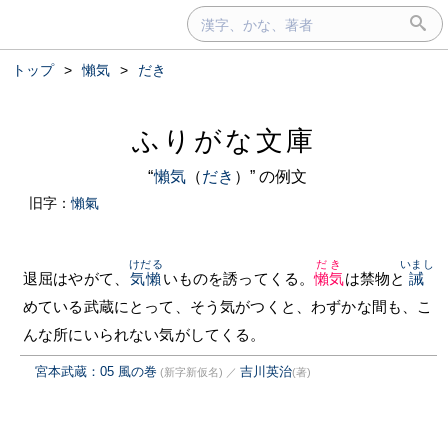
トップ
>
懶気
>
だき
ふりがな文庫
“
懶気
（
だき
）” の例文
旧字：
懶氣
けだる
だき
いまし
退屈はやがて、
気懶
いものを誘ってくる。
懶気
は禁物と
誡
めている武蔵にとって、そう気がつくと、わずかな間も、こ
んな所にいられない気がしてくる。
宮本武蔵：05 風の巻
吉川英治
(新字新仮名)
／
(著)