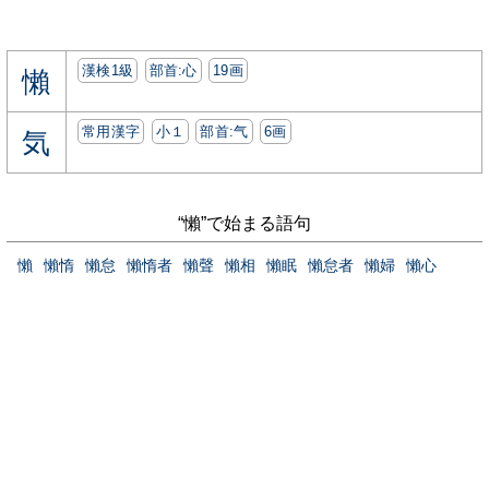
漢検1級
部首:⼼
19画
懶
常用漢字
小１
部首:⽓
6画
気
“懶”で始まる語句
懶
懶惰
懶怠
懶惰者
懶聲
懶相
懶眠
懶怠者
懶婦
懶心
当サイトについて
お問い合わせ
プライバシーポリシー