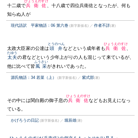
ひょうえのすけ
十二歳で
兵衛佐
、十八歳で四位兵衛佐となったが、何も
知らぬ人が
現代語訳 平家物語：06 第六巻
作者不詳
(新字新仮名)
／
(著)
とうのべん
ひょうえのすけ
太政大臣家の公達は
頭弁
などという成年者も
兵衛佐
、
たゆう
太夫
の君などという少年上がりの人も混じって来ているが、
ふうさい
他に比べて皆
風采
がきれいであった。
源氏物語：34 若菜（上）
紫式部
(新字新仮名)
／
(著)
ひょうえのすけ
その中には関白殿の御子息の
兵衛佐
などもお見えになっ
ている。
かげろうの日記
堀辰雄
(新字新仮名)
／
(著)