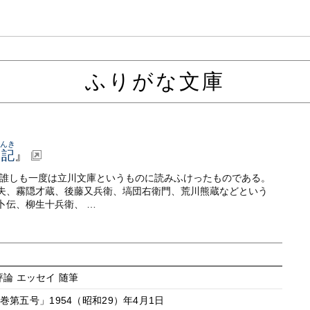
ふりがな文庫
んき
問記
』
は誰しも一度は立川文庫というものに読みふけったものである。
夫、霧隠才蔵、後藤又兵衛、塙団右衛門、荒川熊蔵などという
卜伝、柳生十兵衛、 …
 評論 エッセイ 随筆
第五号」1954（昭和29）年4月1日