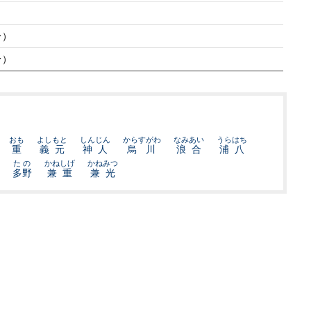
分）
分）
おも
よしもと
しんじん
からすがわ
なみあい
うらはち
重
義元
神人
烏川
浪合
浦八
たの
かねしげ
かねみつ
多野
兼重
兼光