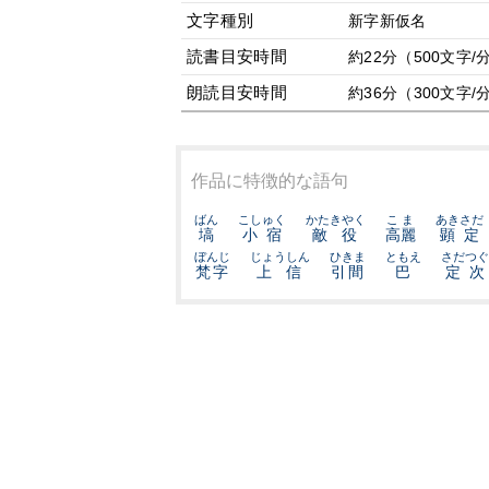
文字種別
新字新仮名
読書目安時間
約22分（500文字/
朗読目安時間
約36分（300文字/
作品に特徴的な語句
ばん
こしゅく
かたきやく
こま
あきさだ
塙
小宿
敵役
高麗
顕定
ぼんじ
じょうしん
ひきま
ともえ
さだつぐ
梵字
上信
引間
巴
定次