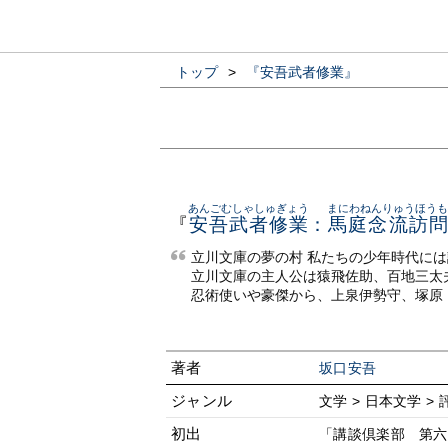
トップ
>
『安吾武者修業』
あんごむしゃしゅぎょう
まにわねんりゅうほうも
『
安吾武者修業
：
馬庭念流訪
立川文庫の夢の村 私たちの少年時代に
立川文庫の主人公は猿飛佐助、百地三太
忍術使いや豪傑から、上泉伊勢守、塚原
著者
坂口安吾
ジャンル
文学 > 日本文学 >
初出
「講談倶楽部 第六巻