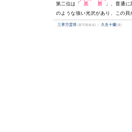
第二位は「
黒唇
」、普通に
のような強い光沢があり、この貝
三界万霊塔
久生十蘭
(新字新仮名)
／
(著)