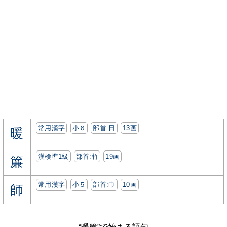
常用漢字
小６
部首:⽇
13画
暖
漢検準1級
部首:⽵
19画
簾
常用漢字
小５
部首:⼱
10画
師