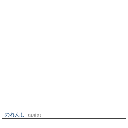
のれんし
(逆引き)