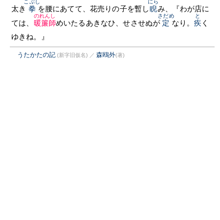
こぶし
にら
太き
拳
を腰にあてて、花売りの子を暫し
睨
み、『わが店に
のれんし
さだめ
と
ては、
暖簾師
めいたるあきなひ、せさせぬが
定
なり。
疾
く
ゆきね。』
うたかたの記
森鴎外
(新字旧仮名)
／
(著)