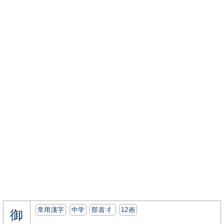
常用漢字
中学
部首:⼻
12画
御