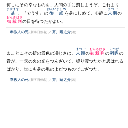
何しにその幸なものを、人間の手に罰しようぞ。これより
ますます
おんいましめ
まつご
益
、『でうす』の
御戒
を身にしめて、心静に
末期
の
おんさばき
御裁判
の日を待つたがよい。
奉教人の死
芥川竜之介
(新字旧仮名)
／
(著)
まつご
おんさばき
らつぱ
まことにその折の景色の凄じさは、
末期
の
御裁判
の
喇叭
の
音が、一天の火の光をつんざいて、鳴り渡つたかと思はれる
ばかり、世にも身の毛のよだつものでござつた。
奉教人の死
芥川竜之介
(新字旧仮名)
／
(著)