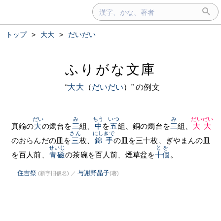
トップ
>
大大
>
だいだい
ふりがな文庫
“
大大
（
だいだい
）” の例文
だい
み
ちう
いつ
み
だいだい
真鍮の
大
の燭台を
三
組、
中
を
五
組、銅の燭台を
三
組、
大大
さん
にしきで
のおらんだの皿を
三
枚、
錦手
の皿を三十枚、ぎやまんの皿
せいじ
とを
を百人前、
青磁
の茶碗を百人前、煙草盆を
十個
。
住吉祭
与謝野晶子
(新字旧仮名)
／
(著)