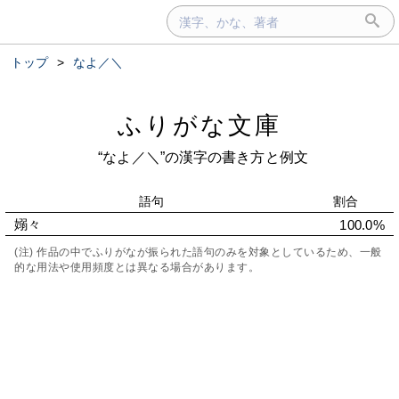
トップ
>
なよ／＼
ふりがな文庫
“なよ／＼”の漢字の書き方と例文
語句
割合
嫋々
100.0%
(注) 作品の中でふりがなが振られた語句のみを対象としているため、一般
的な用法や使用頻度とは異なる場合があります。