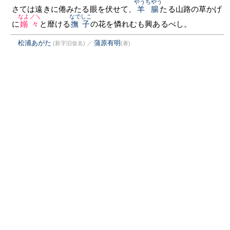
やうちやう
さては遠きに倦みたる眼を伏せて、
羊腸
たる山路の草かげ
なよ／＼
なでしこ
に
嫋々
と靡ける
撫子
の花を憐れむも興あるべし。
松浦あがた
蒲原有明
(新字旧仮名)
／
(著)