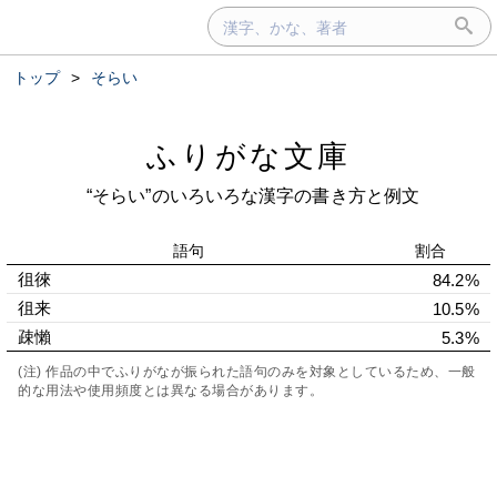
トップ
>
そらい
ふりがな文庫
“そらい”のいろいろな漢字の書き方と例文
語句
割合
徂徠
84.2%
徂来
10.5%
疎懶
5.3%
(注) 作品の中でふりがなが振られた語句のみを対象としているため、一般
的な用法や使用頻度とは異なる場合があります。