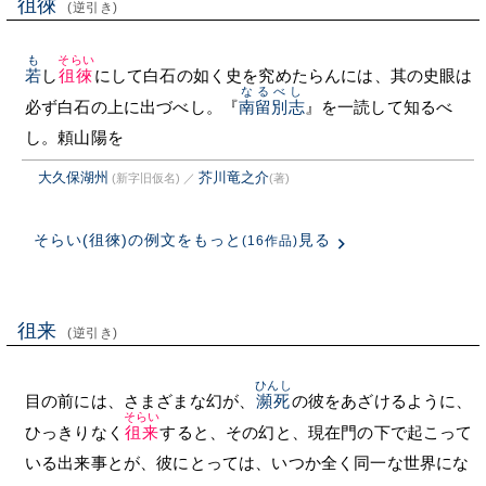
徂徠
(逆引き)
も
そらい
若
し
徂徠
にして白石の如く史を究めたらんには、其の史眼は
なるべし
必ず白石の上に出づべし。『
南留別志
』を一読して知るべ
し。頼山陽を
大久保湖州
芥川竜之介
(新字旧仮名)
／
(著)
そらい(徂徠)の例文をもっと
見る
(16作品)
徂来
(逆引き)
ひんし
目の前には、さまざまな幻が、
瀕死
の彼をあざけるように、
そらい
ひっきりなく
徂来
すると、その幻と、現在門の下で起こって
いる出来事とが、彼にとっては、いつか全く同一な世界にな