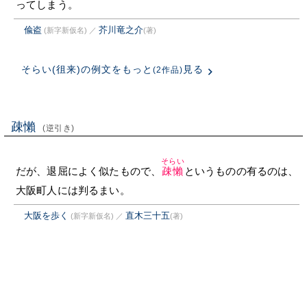
ってしまう。
偸盗
芥川竜之介
(新字新仮名)
／
(著)
そらい(徂来)の例文をもっと
見る
(2作品)
疎懶
(逆引き)
そらい
だが、退屈によく似たもので、
疎懶
というものの有るのは、
大阪町人には判るまい。
大阪を歩く
直木三十五
(新字新仮名)
／
(著)