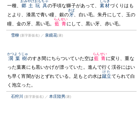
おみやげおもちゃ
しらき
一種、
郷土玩具
の手頃な獅子があって、
素材
づくりはも
きば
とより、漆黒で青い瞳、銀の
牙
、白い毛。朱丹にして、玉の
らんせい
瞳、金の牙、黒い毛。
藍青
にして、黒い牙、赤い毛。
雪柳
泉鏡花
(新字新仮名)
／
(著)
かつようじゅ
らんせい
濶葉樹
のすき間にちらついていた空は
藍青
に変り、重な
った葉裏にも黒いかげが漂っていた。進んで行く渓谷にはい
けた
ち早く宵闇がおとずれている。足もとの水は
蹴立
てられて白
く泡立った。
石狩川
本庄陸男
(新字新仮名)
／
(著)