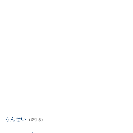
らんせい
(逆引き)