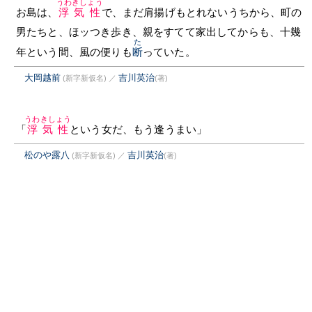
うわきしょう
お島は、
浮気性
で、まだ肩揚げもとれないうちから、町の
男たちと、ほッつき歩き、親をすてて家出してからも、十幾
た
年という間、風の便りも
断
っていた。
大岡越前
吉川英治
(新字新仮名)
／
(著)
うわきしょう
「
浮気性
という女だ、もう逢うまい」
松のや露八
吉川英治
(新字新仮名)
／
(著)