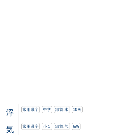
常用漢字
中学
部首:⽔
10画
浮
常用漢字
小１
部首:⽓
6画
気