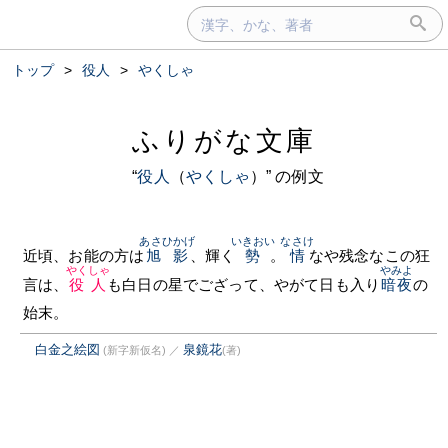
トップ
>
役人
>
やくしゃ
ふりがな文庫
“
役人
（
やくしゃ
）” の例文
あさひかげ
いきおい
なさけ
近頃、お能の方は
旭影
、輝く
勢
。
情
なや残念なこの狂
やくしゃ
やみよ
言は、
役人
も白日の星でござって、やがて日も入り
暗夜
の
始末。
白金之絵図
泉鏡花
(新字新仮名)
／
(著)